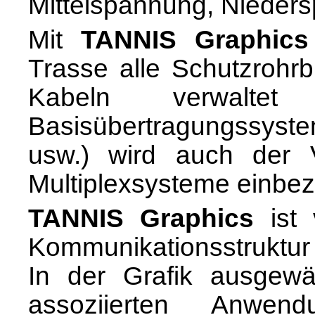
Mittelspannung, Nieder
Mit
TANNIS Graphics
Trasse alle Schutzrohr
Kabeln verwalt
Basisübertragungssyst
usw.) wird auch der V
Multiplexsysteme einbe
TANNIS Graphics
ist 
Kommunikationsstruktu
In der Grafik ausgewä
assoziierten Anwe